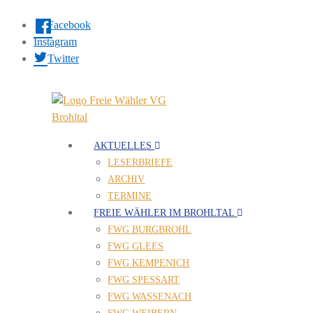
Facebook
Instagram
Twitter
AKTUELLES
LESERBRIEFE
ARCHIV
TERMINE
FREIE WÄHLER IM BROHLTAL
FWG BURGBROHL
FWG GLEES
FWG KEMPENICH
FWG SPESSART
FWG WASSENACH