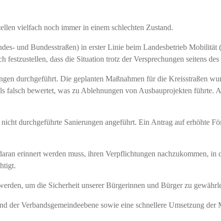
tellen vielfach noch immer in einem schlechten Zustand.
 Landes- und Bundesstraßen) in erster Linie beim Landesbetrieb Mobilit
h festzustellen, dass die Situation trotz der Versprechungen seitens de
ngen durchgeführt. Die geplanten Maßnahmen für die Kreisstraßen wurde
eils falsch bewertet, was zu Ablehnungen von Ausbauprojekten führte.
nicht durchgeführte Sanierungen angeführt. Ein Antrag auf erhöhte Fö
daran erinnert werden muss, ihren Verpflichtungen nachzukommen, in de
tigt.
werden, um die Sicherheit unserer Bürgerinnen und Bürger zu gewährle
 und der Verbandsgemeindeebene sowie eine schnellere Umsetzung der M