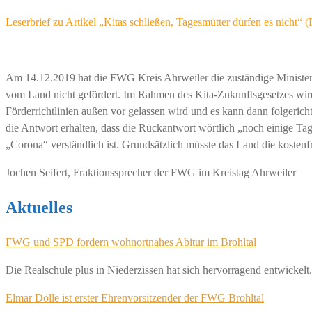
Leserbrief zu Artikel „Kitas schließen, Tagesmütter dürfen es nicht“
Am 14.12.2019 hat die FWG Kreis Ahrweiler die zuständige Ministeri
vom Land nicht gefördert. Im Rahmen des Kita-Zukunftsgesetzes wird a
Förderrichtlinien außen vor gelassen wird und es kann dann folgeric
die Antwort erhalten, dass die Rückantwort wörtlich „noch einige T
„Corona“ verständlich ist. Grundsätzlich müsste das Land die kostenf
Jochen Seifert, Fraktionssprecher der FWG im Kreistag Ahrweiler
Aktuelles
FWG und SPD fordern wohnortnahes Abitur im Brohltal
Die Realschule plus in Niederzissen hat sich hervorragend entwickelt.
Elmar Dölle ist erster Ehrenvorsitzender der FWG Brohltal