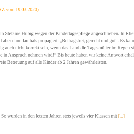
 (RZ vom 19.03.2020)
n Stefanie Hubig wegen der Kindertagespflege angeschrieben. In Rhei
ber dann lauthals propagiert: „Beitragsfrei, gerecht und gut“. Es kan
htig auch nicht korrekt sein, wenn das Land die Tagesmütter im Regen 
age in Anspruch nehmen wird!“ Bis heute haben wir keine Antwort erha
reie Betreuung auf alle Kinder ab 2 Jahren gewährleisten.
 So wurden in den letzten Jahren stets jeweils vier Klassen mit
[...]