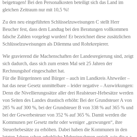
beigetragen! Bei den Personalkosten beteiligt sich das Land im
gleichen Zeitraum nur mit 10,5 %!
Zu den neu eingeführten Schlüsselzuweisungen C stellt Herr
Beucher fest, dass dem Landtag bei den Beratungen vollkommen
falsche Zahlen vorgelegt wurden! Er bezeichnet diese zusätzlichen
Schlüsselzuweisungen als Dilemma und Rohrkrepierer.
Wie gravierend die Machenschaften der Landesregierung sind, zeigt
sich dadurch, dass sich zum ersten Mal seit 25 Jahren der
Rechnungshof eingeschaltet hat.
Für die Bürgerinnen und Bürger – auch im Landkreis Ahrweiler –
hat das neue Gesetz unmittelbare – leider negative – Auswirkungen:
Denn die Nivellierungssätze aller drei Realsteuer-Hebesätze werden
von Seiten des Landes drastisch erhöht: Bei der Grundsteuer A von
285 % auf 300 %, bei der Grundsteuer B von 338 % auf 365 % und
bei der Gewerbesteuer von 352 % auf 365 %. Damit werden die
Kommunen per Gesetz mehr oder weniger „gezwungen“, ihre
Steuerhebesätze zu erhöhen. Dabei haben die Kommunen in den
letzten Jahren schon erhebliche Mehreinnahmen erzielt, wie die u.a.